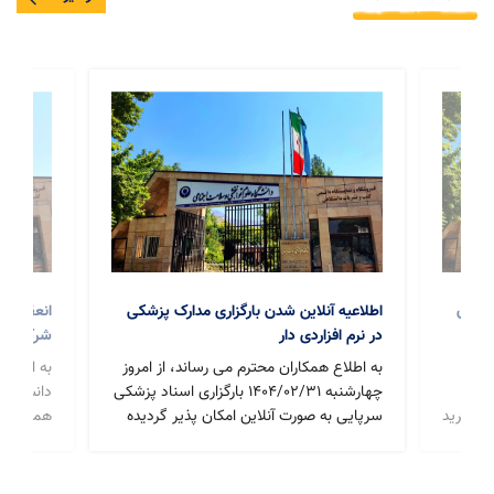
 مدرن
اطلاعیه آنلاین شدن بارگزاری مدارک پزشکی
انعقاد تو
در نرم افزاردی دار
شرکت مجت
ارم)
 به
به اطلاع همکاران محترم می رساند، از امروز
به اطلاع
ی و
چهارشنبه 1404/02/31 بارگزاری اسناد پزشکی
دانشگاه 
امه خرید
سرپایی به صورت آنلاین امکان پذیر گردیده
همکاری م
موده
است. که نحوه دانلود و ثبت نام نرف افزار
ورزشی تف
ده از
"دی دار" به همراه فیلم آموزشی در پیوست
استفاده 
(فرم
این اطلاعیه می باشد.
برای کار